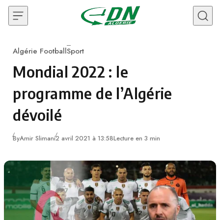
Skip to content
Algérie Football
Sport
Category
Mondial 2022 : le
programme de l’Algérie
dévoilé
By
Amir Slimani
2 avril 2021 à 13:58
Lecture en 3 min