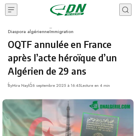
Skip to content
Diaspora algérienne
Immigration
Category
OQTF annulée en France
après l’acte héroïque d’un
Algérien de 29 ans
By
Mira Nayli
26 septembre 2025 à 16:45
Lecture en 4 min