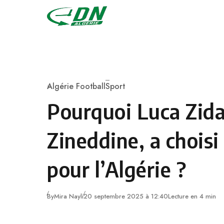
Skip to content
Algérie Football
Sport
Category
Pourquoi Luca Zidan
Zineddine, a choisi
pour l’Algérie ?
By
Mira Nayli
20 septembre 2025 à 12:40
Lecture en 4 min