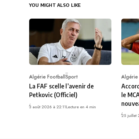
YOU MIGHT ALSO LIKE
Algérie Football
Sport
Algérie
Category
Catego
La FAF scelle l’avenir de
Accord
Petkovic (Officiel)
le MCA
nouvea
3 août 2026 à 22:11
Lecture en 4 min
25 juille