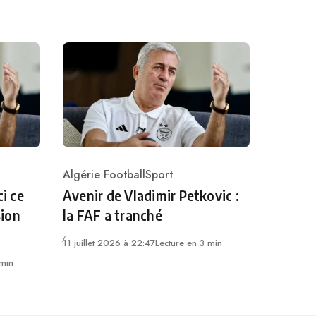
Algérie Football
Sport
Category
ci ce
Avenir de Vladimir Petkovic :
sion
la FAF a tranché
11 juillet 2026 à 22:47
Lecture en 3 min
 min