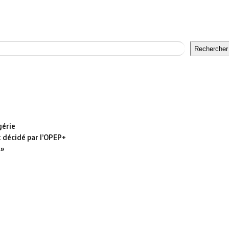
Rechercher
gérie
t décidé par l’OPEP+
 »