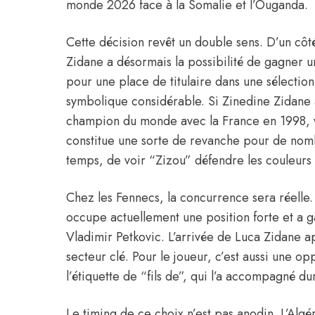
monde 2026 face à la Somalie et l’Ouganda.
Cette décision revêt un double sens. D’un côté,
Zidane a désormais la possibilité de gagner une
pour une place de titulaire dans une sélection
symbolique considérable. Si Zinedine Zidane 
champion du monde avec la France en 1998, voi
constitue une sorte de revanche pour de nomb
temps, de voir “Zizou” défendre les couleurs 
Chez les Fennecs, la concurrence sera réell
occupe actuellement une position forte et a g
Vladimir Petkovic. L’arrivée de Luca Zidane 
secteur clé. Pour le joueur, c’est aussi une o
l’étiquette de “fils de”, qui l’a accompagné du
Le timing de ce choix n’est pas anodin. L’Algé