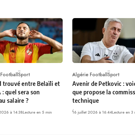
 Football
Sport
Algérie Football
Sport
ry
Category
 trouvé entre Belaïli et
Avenir de Petkovic : voi
 : quel sera son
que propose la commis
u salaire ?
technique
t 2026 à 14:38
Lecture en 5 min
16 juillet 2026 à 16:44
Lecture en 3