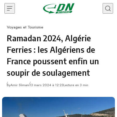
Skip to content
Voyages et Tourisme
Category
Ramadan 2024, Algérie
Ferries : les Algériens de
France poussent enfin un
soupir de soulagement
By
Amir Slimani
13 mars 2024 à 12:23
Lecture en 3 min