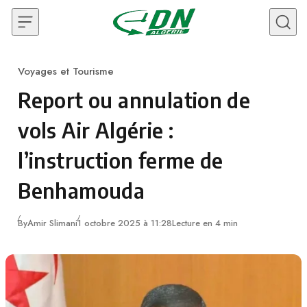
Skip to content
Voyages et Tourisme
Category
Report ou annulation de
vols Air Algérie :
l’instruction ferme de
Benhamouda
By
Amir Slimani
1 octobre 2025 à 11:28
Lecture en 4 min