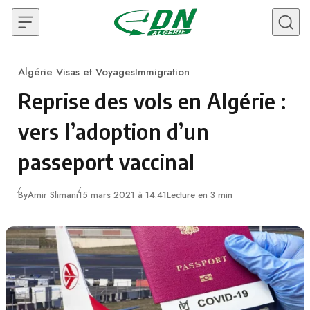
Skip to content
Algérie Visas et Voyages
Immigration
Category
Reprise des vols en Algérie :
vers l’adoption d’un
passeport vaccinal
By
Amir Slimani
15 mars 2021 à 14:41
Lecture en 3 min