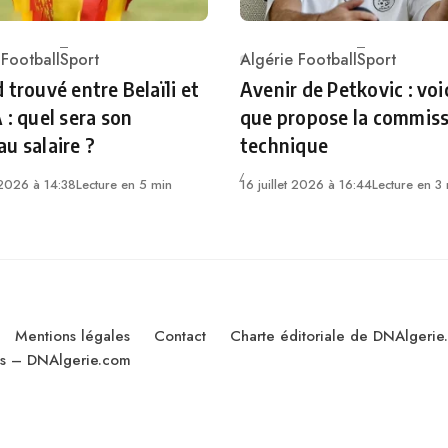
 Football
Sport
Algérie Football
Sport
ry
Category
 trouvé entre Belaïli et
Avenir de Petkovic : voi
 : quel sera son
que propose la commis
u salaire ?
technique
t 2026 à 14:38
Lecture en 5 min
16 juillet 2026 à 16:44
Lecture en 3
Mentions légales
Contact
Charte éditoriale de DNAlgerie
les – DNAlgerie.com