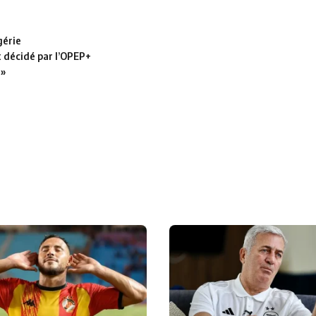
gérie
t décidé par l’OPEP+
 »