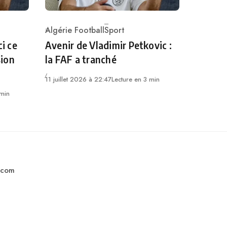
Algérie Football
Sport
Category
ci ce
Avenir de Vladimir Petkovic :
sion
la FAF a tranché
11 juillet 2026 à 22:47
Lecture en 3 min
 min
.com