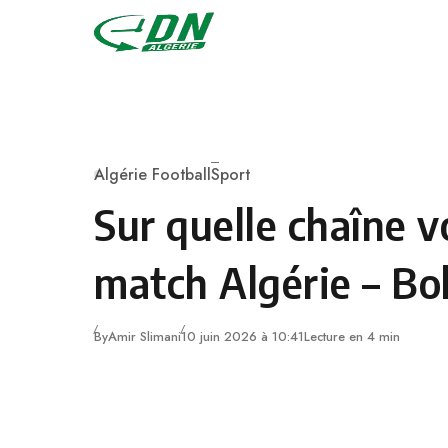
Skip to content
Algérie Football
Sport
Category
Sur quelle chaîne vo
match Algérie – Bol
By
Amir Slimani
10 juin 2026 à 10:41
Lecture en 4 min