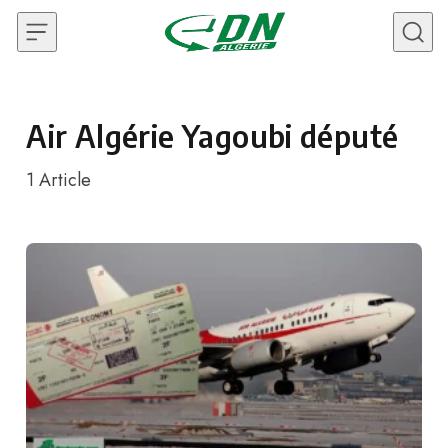
Skip to content
Air Algérie Yagoubi député
1
Article