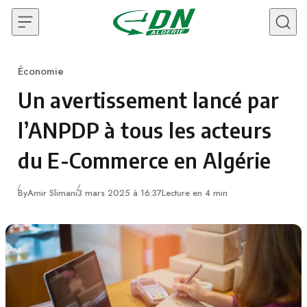
Skip to content
Économie
Category
Un avertissement lancé par
l’ANPDP à tous les acteurs
du E-Commerce en Algérie
By
Amir Slimani
3 mars 2025 à 16:37
Lecture en 4 min