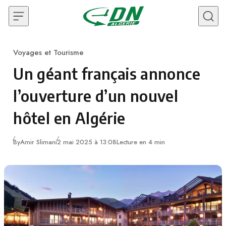
Skip to content
Voyages et Tourisme
Category
Un géant français annonce
l’ouverture d’un nouvel
hôtel en Algérie
By
Amir Slimani
2 mai 2025 à 13:08
Lecture en 4 min