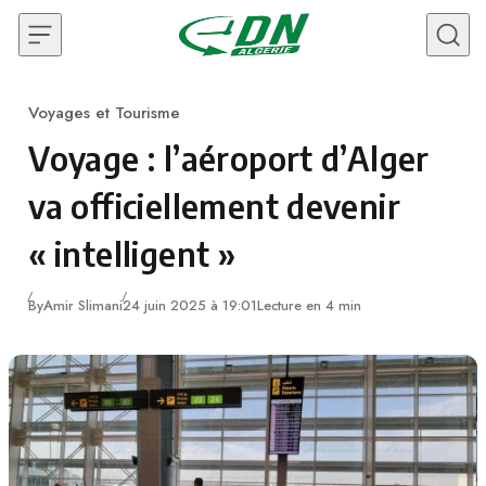
Skip to content
Voyages et Tourisme
Category
Voyage : l’aéroport d’Alger
va officiellement devenir
« intelligent »
By
Amir Slimani
24 juin 2025 à 19:01
Lecture en 4 min