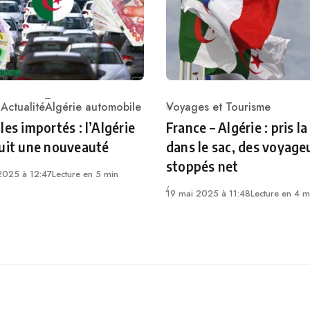
 Actualité
Algérie automobile
Voyages et Tourisme
ry
Category
les importés : l’Algérie
France – Algérie : pris l
uit une nouveauté
dans le sac, des voyage
stoppés net
t 2025 à 12:47
Lecture en 5 min
19 mai 2025 à 11:48
Lecture en 4 m