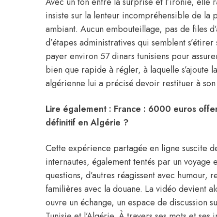
Avec un ton entre la surprise et l’ironie, elle
insiste sur la lenteur incompréhensible de la
ambiant. Aucun embouteillage, pas de files d’a
d’étapes administratives qui semblent s’étirer 
payer environ 57 dinars tunisiens pour assure
bien que rapide à régler, à laquelle s’ajoute
algérienne lui a précisé devoir restituer à son
Lire également :
France : 6000 euros offer
définitif en Algérie ?
Cette expérience partagée en ligne suscite d
internautes, également tentés par un voyage e
questions, d’autres réagissent avec humour, r
familières avec la douane. La vidéo devient al
ouvre un échange, un espace de discussion sur 
Tunisie et l’Algérie. À travers ses mots et ses 