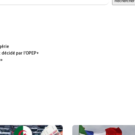
Rechercher
gérie
t décidé par l’OPEP+
 »