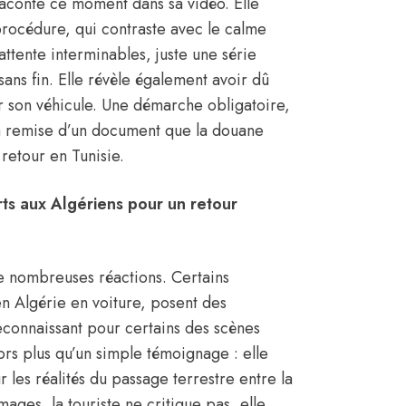
 raconte ce moment dans sa vidéo. Elle
 procédure, qui contraste avec le calme
ttente interminables, juste une série
sans fin. Elle révèle également avoir dû
r son véhicule. Une démarche obligatoire,
 la remise d’un document que la douane
 retour en Tunisie.
ts aux Algériens pour un retour
e nombreuses réactions. Certains
n Algérie en voiture, posent des
econnaissant pour certains des scènes
ors plus qu’un simple témoignage : elle
les réalités du passage terrestre entre la
images, la touriste ne critique pas, elle