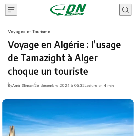
Skip to content
Voyages et Tourisme
Category
Voyage en Algérie : l’usage
de Tamazight à Alger
choque un touriste
By
Amir Slimani
26 décembre 2024 à 05:32
Lecture en 4 min