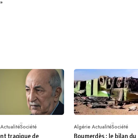
 »
 Actualité
Société
Algérie Actualité
Société
ry
Category
nt tragique de
Boumerdès : le bilan du