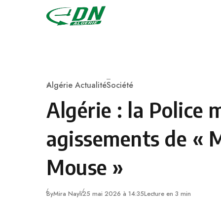
Skip to content
Algérie Actualité
Société
Category
Algérie : la Police 
agissements de « 
Mouse »
By
Mira Nayli
25 mai 2026 à 14:35
Lecture en 3 min