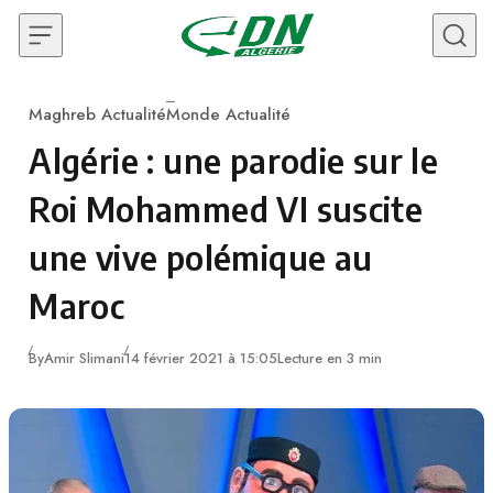
Skip to content
Maghreb Actualité
Monde Actualité
Category
Algérie : une parodie sur le
Roi Mohammed VI suscite
une vive polémique au
Maroc
By
Amir Slimani
14 février 2021 à 15:05
Lecture en 3 min