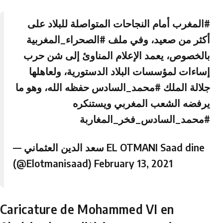
#المغرب
أمام النجاحات المتواصلة للبلاد على
أكثر من صعيد، وفي ملف
#الصحراء_المغربية
بالخصوص، يعمد الإعلام المناوئ إلى شن حرب
إساءات لمؤسسات البلاد الدستورية، ولعاهلها
جلالة الملك
#محمد_السادس
حفظه الله، وهو ما
يرفضه الشعب المغربي ويستنكره
#محمد_السادس_فخر_المغاربة
— سعد الدين العثماني EL OTMANI Saad dine
(@Elotmanisaad)
February 13, 2021
Caricature de Mohammed VI en