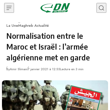
Skip to content
La Une
Maghreb Actualité
Category
Normalisation entre le
Maroc et Israël : l’armée
algérienne met en garde
By
Amir Slimani
7 janvier 2021 à 12:55
Lecture en 3 min