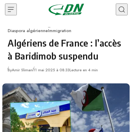
Skip to content
Diaspora algérienne
Immigration
Category
Algériens de France : l’accès
à Baridimob suspendu
By
Amir Slimani
11 mai 2025 à 08:33
Lecture en 4 min