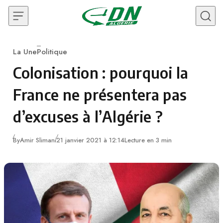
Skip to content
La Une
Politique
Category
Colonisation : pourquoi la
France ne présentera pas
d’excuses à l’Algérie ?
By
Amir Slimani
21 janvier 2021 à 12:14
Lecture en 3 min