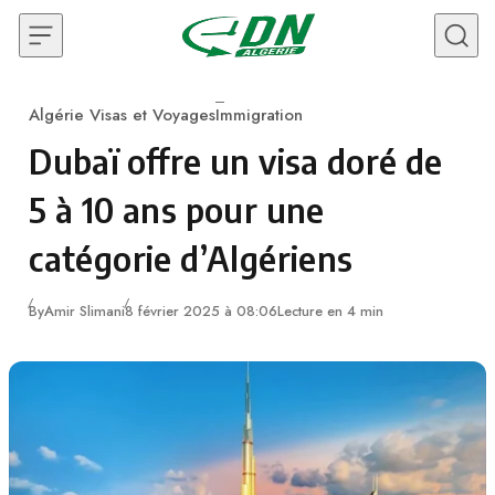
Skip to content
Algérie Visas et Voyages
Immigration
Category
Dubaï offre un visa doré de
5 à 10 ans pour une
catégorie d’Algériens
By
Amir Slimani
8 février 2025 à 08:06
Lecture en 4 min