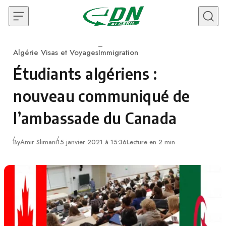
Skip to content
Algérie Visas et Voyages
Immigration
Category
Étudiants algériens :
nouveau communiqué de
l’ambassade du Canada
By
Amir Slimani
15 janvier 2021 à 15:36
Lecture en 2 min