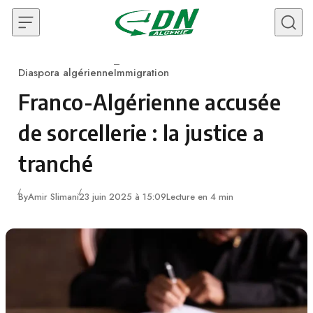
Skip to content
Diaspora algérienne
Immigration
Category
Franco-Algérienne accusée
de sorcellerie : la justice a
tranché
By
Amir Slimani
23 juin 2025 à 15:09
Lecture en 4 min