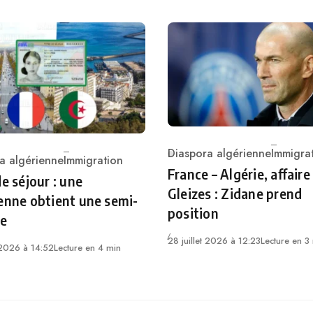
Diaspora algérienne
Immigra
a algérienne
Immigration
Category
ry
France – Algérie, affaire
de séjour : une
Gleizes : Zidane prend
enne obtient une semi-
position
re
28 juillet 2026 à 12:23
Lecture en 3
t 2026 à 14:52
Lecture en 4 min