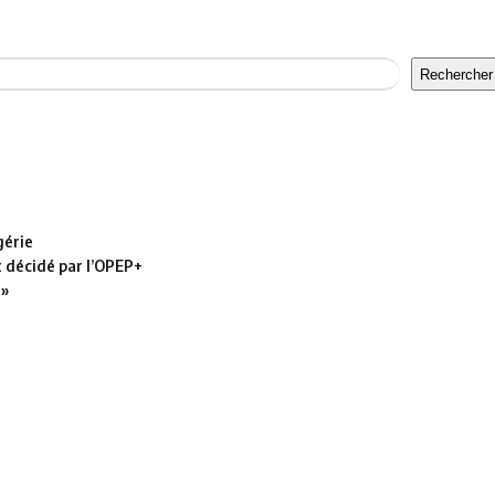
Rechercher
gérie
t décidé par l’OPEP+
 »