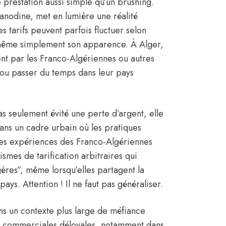
 prestation aussi simple qu’un brushing.
nodine, met en lumière une réalité
es tarifs peuvent parfois fluctuer selon
u même simplement son apparence. À
Alger
,
t par les Franco-Algériennes ou autres
ou passer du temps dans leur pays
as seulement évité une perte d’argent, elle
 dans un cadre urbain où les pratiques
les expériences des Franco-Algériennes
smes de tarification arbitraires qui
res”, même lorsqu’elles partagent la
pays. Attention ! Il ne faut pas généraliser.
dans un contexte plus large de méfiance
ues commerciales déloyales, notamment dans