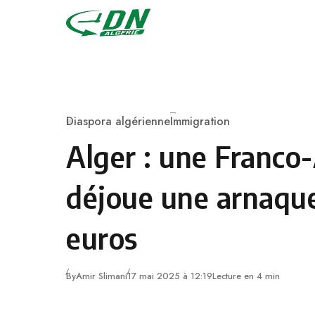
Skip to content
Diaspora algérienne
Immigration
Category
Alger : une Franco
déjoue une arnaque
euros
By
Amir Slimani
17 mai 2025 à 12:19
Lecture en 4 min