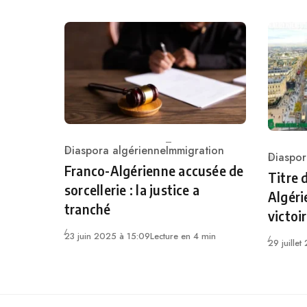
Diaspora algérienne
Immigration
Diaspor
Category
Catego
Franco-Algérienne accusée de
Titre 
sorcellerie : la justice a
Algéri
tranché
victoi
23 juin 2025 à 15:09
Lecture en 4 min
29 juille