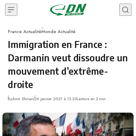
Skip to content
France Actualité
Monde Actualité
Category
Immigration en France :
Darmanin veut dissoudre un
mouvement d’extrême-
droite
By
Amir Slimani
26 janvier 2021 à 12:23
Lecture en 3 min