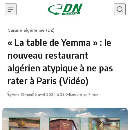
Skip to content
Cuisine algérienne (DZ)
Category
« La table de Yemma » : le
nouveau restaurant
algérien atypique à ne pas
rater à Paris (Vidéo)
By
Amir Slimani
16 avril 2024 à 23:04
Lecture en 7 min