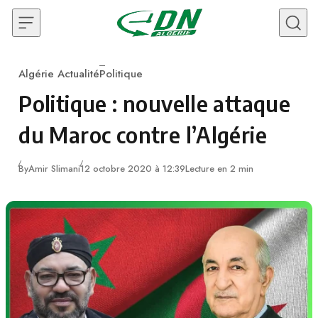
Skip to content
Algérie Actualité
Politique
Category
Politique : nouvelle attaque
du Maroc contre l’Algérie
By
Amir Slimani
12 octobre 2020 à 12:39
Lecture en 2 min