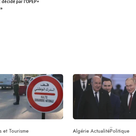
t décidé par l’OPEP+
 »
 et Tourisme
Algérie Actualité
Politique
ry
Category