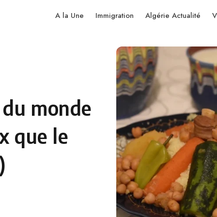
A la Une
Immigration
Algérie Actualité
V
s du monde
ux que le
)