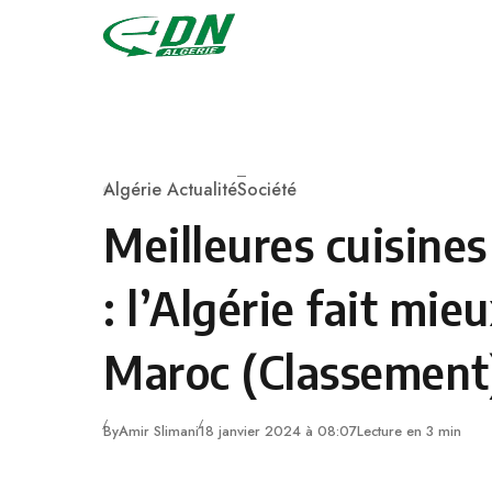
Skip to content
Algérie Actualité
Société
Category
Meilleures cuisine
: l’Algérie fait mie
Maroc (Classement
By
Amir Slimani
18 janvier 2024 à 08:07
Lecture en 3 min