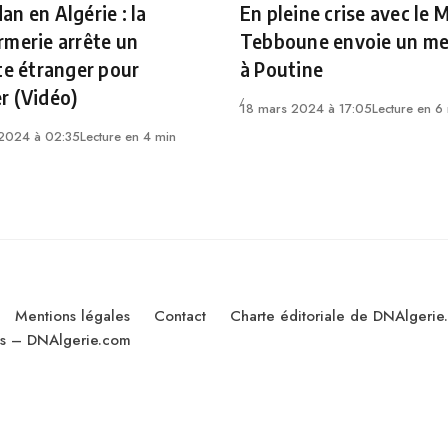
n en Algérie : la
En pleine crise avec le 
merie arrête un
Tebboune envoie un m
te étranger pour
à Poutine
r (Vidéo)
18 mars 2024 à 17:05
Lecture en 6
2024 à 02:35
Lecture en 4 min
Mentions légales
Contact
Charte éditoriale de DNAlgerie
les – DNAlgerie.com