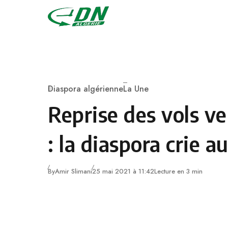
Skip to content
Diaspora algérienne
La Une
Category
Reprise des vols ve
: la diaspora crie a
By
Amir Slimani
25 mai 2021 à 11:42
Lecture en 3 min