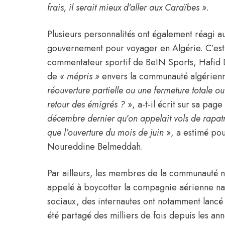
frais, il serait mieux d’aller aux Caraïbes ».
Plusieurs personnalités ont également réagi au
gouvernement pour voyager en
Algérie
. C’es
commentateur sportif de BeIN Sports, Hafid De
de
« mépris »
envers la communauté algérienn
réouverture partielle ou une fermeture totale ou
retour des émigrés ?
», a-t-il écrit sur sa pag
décembre dernier qu’on appelait vols de rapatri
que l’ouverture du mois de juin
», a estimé pou
Noureddine Belmeddah.
Par ailleurs, les membres de la communauté n
appelé à boycotter la compagnie aérienne na
sociaux, des internautes ont notamment lancé
été partagé des milliers de fois depuis les an