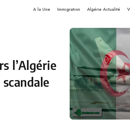
A la Une
Immigration
Algérie Actualité
V
rs l’Algérie
u scandale