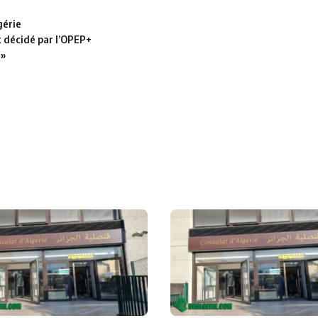
gérie
t décidé par l’OPEP+
 »