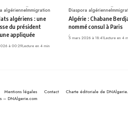
a algérienne
Immigration
Diaspora algérienne
Immigra
ry
Category
ats algériens : une
Algérie : Chabane Berdj
sse du président
nommé consul à Paris
une appliquée
5 mars 2026 à 18:41
Lecture en 4 m
2026 à 00:29
Lecture en 4 min
Mentions légales
Contact
Charte éditoriale de DNAlgerie
les – DNAlgerie.com