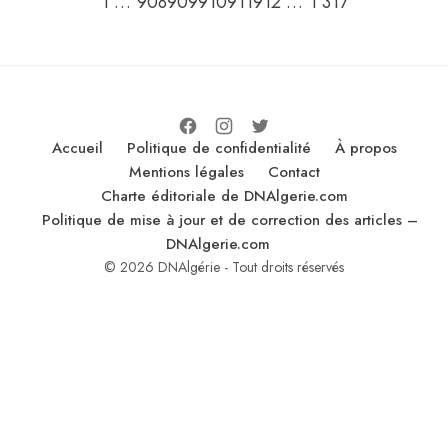
Go to the previous page
Go to the ne
1
…
908
909
910
911
912
…
1 317
Accueil
Politique de confidentialité
À propos
Mentions légales
Contact
Charte éditoriale de DNAlgerie.com
Politique de mise à jour et de correction des articles –
DNAlgerie.com
© 2026 DNAlgérie - Tout droits réservés