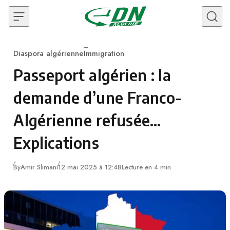
Skip to content
Diaspora algérienne
Immigration
Category
Passeport algérien : la
demande d’une Franco-
Algérienne refusée…
Explications
By
Amir Slimani
12 mai 2025 à 12:48
Lecture en 4 min