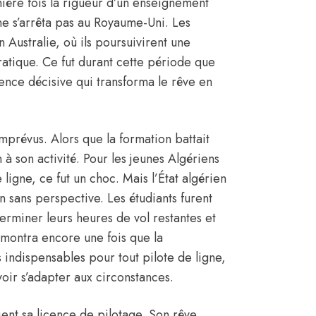
ière fois la rigueur d’un enseignement
ne s’arrêta pas au Royaume-Uni. Les
 Australie, où ils poursuivirent une
atique. Ce fut durant cette période que
ence décisive qui transforma le rêve en
mprévus. Alors que la formation battait
 à son activité. Pour les jeunes
Algériens
ligne, ce fut un choc. Mais l’État algérien
n sans perspective. Les étudiants furent
 terminer leurs heures de vol restantes et
émontra encore une fois que la
s indispensables pour tout pilote de ligne,
voir s’adapter aux circonstances.
ient sa licence de pilotage. Son rêve