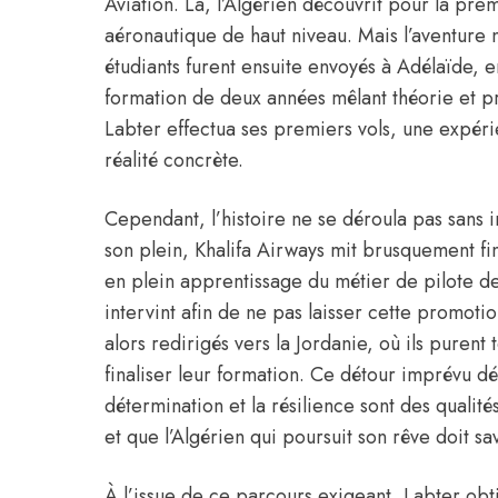
Aviation. Là, l’
Algérien
découvrit pour la prem
aéronautique de haut niveau. Mais l’aventure 
étudiants furent ensuite envoyés à Adélaïde, en
formation de deux années mêlant théorie et pr
Labter effectua ses premiers vols, une expéri
réalité concrète.
Cependant, l’histoire ne se déroula pas sans i
son plein, Khalifa Airways mit brusquement fin
en plein apprentissage du métier de pilote de 
intervint afin de ne pas laisser cette promotio
alors redirigés vers la Jordanie, où ils purent
finaliser leur formation. Ce détour imprévu d
détermination et la résilience sont des qualité
et que l’Algérien qui poursuit son rêve doit sa
À l’issue de ce parcours exigeant, Labter obt