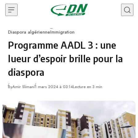
Skip to content
Diaspora algérienne
Immigration
Category
Programme AADL 3 : une
lueur d’espoir brille pour la
diaspora
By
Amir Slimani
1 mars 2024 à 03:14
Lecture en 3 min