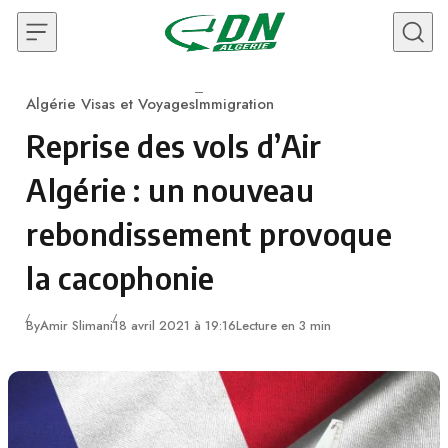
Skip to content
Algérie Visas et Voyages
Immigration
Category
Reprise des vols d’Air
Algérie : un nouveau
rebondissement provoque
la cacophonie
By
Amir Slimani
18 avril 2021 à 19:16
Lecture en 3 min