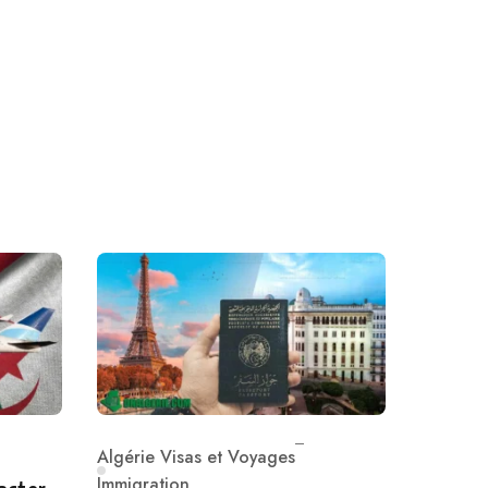
Algérie Visas et Voyages
Category
Immigration