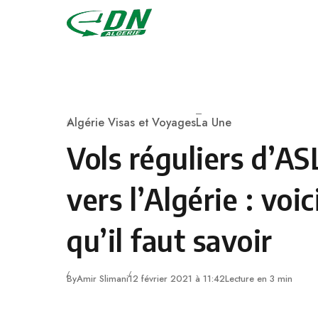
Skip to content
Algérie Visas et Voyages
La Une
Category
Vols réguliers d’AS
vers l’Algérie : voic
qu’il faut savoir
By
Amir Slimani
12 février 2021 à 11:42
Lecture en 3 min