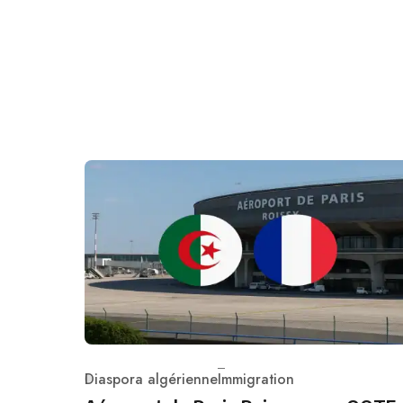
Diaspora algérienne
Immigration
Category