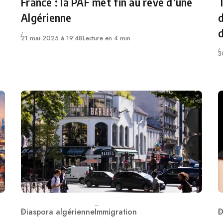
France : la PAF met fin au rêve d’une
T
Algérienne
d
21 mai 2025 à 19:48
Lecture en 4 min
3
Diaspora algérienne
Immigration
D
Category
C