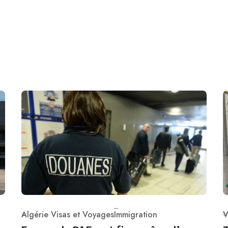
Algérie Visas et Voyages
Immigration
V
Category
C