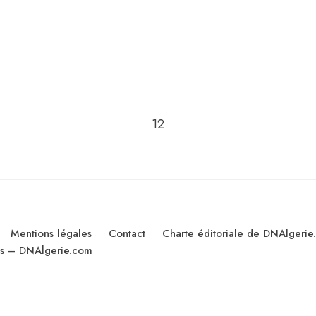
Go to the next page
1
2
Mentions légales
Contact
Charte éditoriale de DNAlgerie
les – DNAlgerie.com