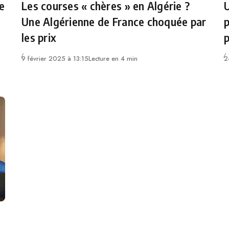
e
Les courses « chères » en Algérie ?
U
Une Algérienne de France choquée par
p
les prix
p
9 février 2025 à 13:15
Lecture en 4 min
2