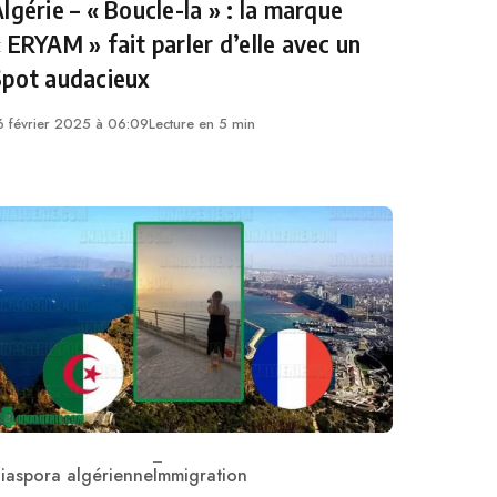
lgérie – « Boucle-la » : la marque
 ERYAM » fait parler d’elle avec un
Spot audacieux
6 février 2025 à 06:09
Lecture en 5 min
iaspora algérienne
Immigration
ategory