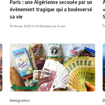
Paris : une Algérienne secouée par un
A
évènement tragique qui a bouleversé
«
sa vie
18 février 2025 à 10:53
Lecture en 4 min
1
Immigration
D
Category
C