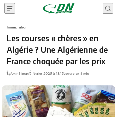
Skip to content
Immigration
Category
Les courses « chères » en
Algérie ? Une Algérienne de
France choquée par les prix
By
Amir Slimani
9 février 2025 à 13:15
Lecture en 4 min