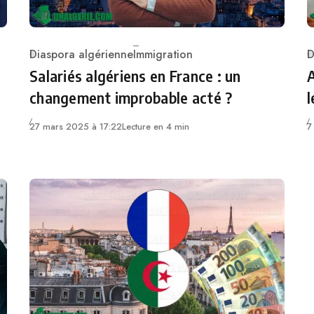
Diaspora algérienne
Immigration
D
Category
C
Salariés algériens en France : un
A
changement improbable acté ?
l
27 mars 2025 à 17:22
Lecture en 4 min
7