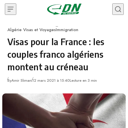
Skip to content
Algérie Visas et Voyages
Immigration
Category
Visas pour la France : les
couples franco algériens
montent au créneau
By
Amir Slimani
12 mars 2021 à 15:40
Lecture en 3 min