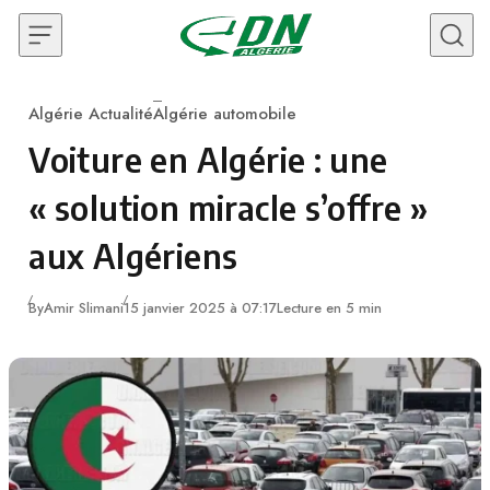
Skip to content
Algérie Actualité
Algérie automobile
Category
Voiture en Algérie : une
« solution miracle s’offre »
aux Algériens
By
Amir Slimani
15 janvier 2025 à 07:17
Lecture en 5 min