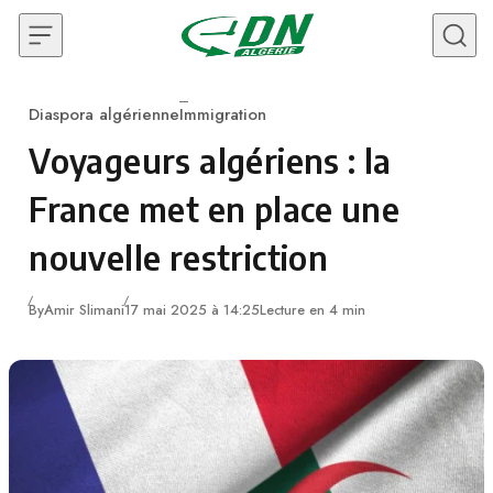
Skip to content
Diaspora algérienne
Immigration
Category
Voyageurs algériens : la
France met en place une
nouvelle restriction
By
Amir Slimani
17 mai 2025 à 14:25
Lecture en 4 min