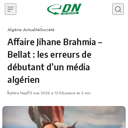
Skip to content
Algérie Actualité
Société
Category
Affaire Jihane Brahmia –
Bellat : les erreurs de
débutant d’un média
algérien
By
Mira Nayli
15 mai 2026 à 13:52
Lecture en 3 min