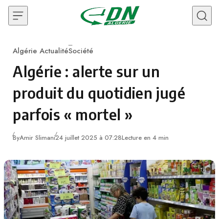
Skip to content
Algérie Actualité
Société
Category
Algérie : alerte sur un
produit du quotidien jugé
parfois « mortel »
By
Amir Slimani
24 juillet 2025 à 07:28
Lecture en 4 min