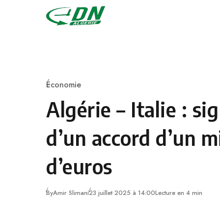
Skip to content
Économie
Category
Algérie – Italie : s
d’un accord d’un mi
d’euros
By
Amir Slimani
23 juillet 2025 à 14:00
Lecture en 4 min