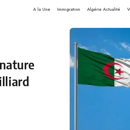
A la Une
Immigration
Algérie Actualité
V
ignature
lliard