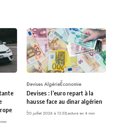
Devises Algérie
Économie
Category
rtante
Devises : l’euro repart à la
e
hausse face au dinar algérien
urope
20 juillet 2026 à 13:33
Lecture en 4 min
 min