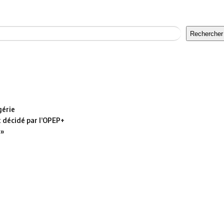
Rechercher
gérie
t décidé par l’OPEP+
 »