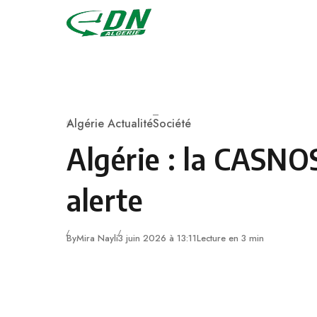
Skip to content
Algérie Actualité
Société
Category
Algérie : la CASNO
alerte
By
Mira Nayli
3 juin 2026 à 13:11
Lecture en 3 min