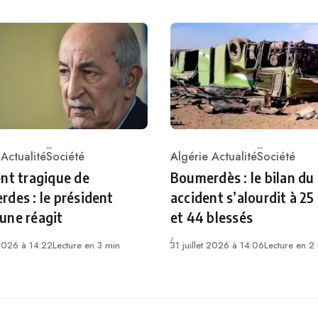
 Actualité
Société
Algérie Actualité
Société
ry
Category
nt tragique de
Boumerdès : le bilan du
des : le président
accident s’alourdit à 25
une réagit
et 44 blessés
 2026 à 14:22
Lecture en 3 min
31 juillet 2026 à 14:06
Lecture en 2