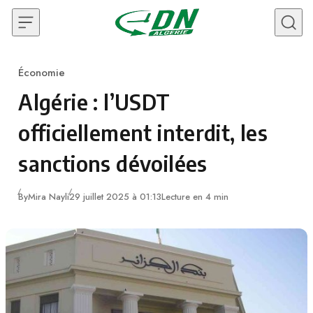
Skip to content
Économie
Category
Algérie : l’USDT
officiellement interdit, les
sanctions dévoilées
By
Mira Nayli
29 juillet 2025 à 01:13
Lecture en 4 min