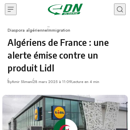
Skip to content
Diaspora algérienne
Immigration
Category
Algériens de France : une
alerte émise contre un
produit Lidl
By
Amir Slimani
28 mars 2025 à 11:09
Lecture en 4 min