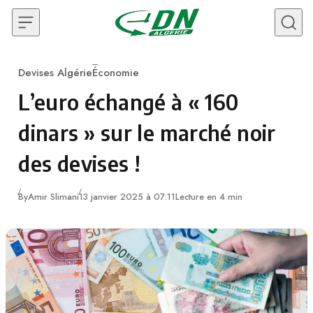
Skip to content
Devises Algérie
Économie
Category
L’euro échangé à « 160
dinars » sur le marché noir
des devises !
By
Amir Slimani
13 janvier 2025 à 07:11
Lecture en 4 min