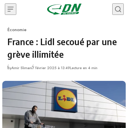
Skip to content
Économie
Category
France : Lidl secoué par une
grève illimitée
By
Amir Slimani
7 février 2025 à 13:49
Lecture en 4 min