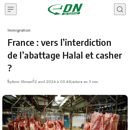
Skip to content
Immigration
Category
France : vers l’interdiction
de l’abattage Halal et casher
?
By
Amir Slimani
12 avril 2024 à 05:45
Lecture en 3 min