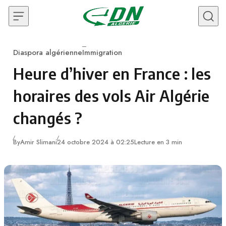
Skip to content
Diaspora algérienne
Immigration
Category
Heure d’hiver en France : les
horaires des vols Air Algérie
changés ?
By
Amir Slimani
24 octobre 2024 à 02:25
Lecture en 3 min