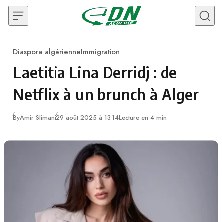
Skip to content
Diaspora algérienne
Immigration
Category
Laetitia Lina Derridj : de
Netflix à un brunch à Alger
By
Amir Slimani
29 août 2025 à 13:14
Lecture en 4 min